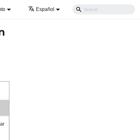
nto
Español
n
ar