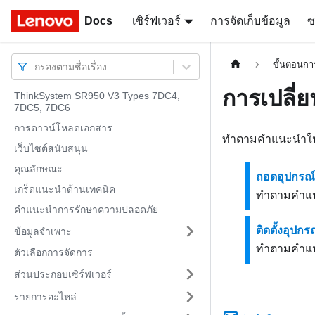
Docs
Docs
เซิร์ฟเวอร์
การจัดเก็บข้อมูล
ซ
ขั้นตอนการ
กรองตามชื่อเรื่อง
การเปลี่
ThinkSystem SR950 V3 Types 7DC4,
7DC5, 7DC6
การดาวน์โหลดเอกสาร
ทำตามคำแนะนำในส่ว
เว็บไซต์สนับสนุน
คุณลักษณะ
ถอดอุปกรณ์
เกร็ดแนะนำด้านเทคนิค
ทำตามคำแนะ
คำแนะนำการรักษาความปลอดภัย
ติดตั้งอุป
ข้อมูลจำเพาะ
ทำตามคำแนะน
ตัวเลือกการจัดการ
ส่วนประกอบเซิร์ฟเวอร์
รายการอะไหล่