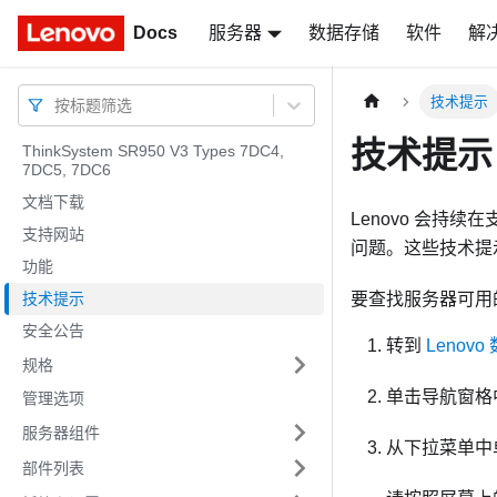
Docs
Docs
服务器
数据存储
软件
解
技术提示
按标题筛选
技术提示
ThinkSystem SR950 V3 Types 7DC4,
7DC5, 7DC6
文档下载
Lenovo 会
支持网站
问题。这些技术提
功能
技术提示
要查找服务器可用
安全公告
转到
Lenov
规格
单击导航窗格
管理选项
服务器组件
从下拉菜单中
部件列表