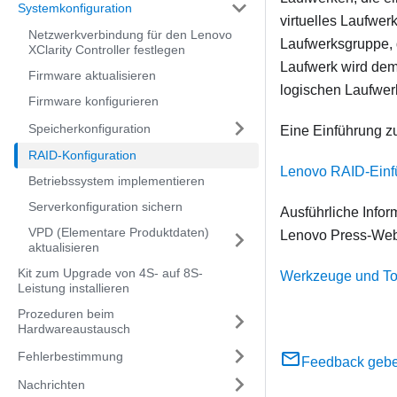
Systemkonfiguration
virtuelles Laufwerk
Netzwerkverbindung für den Lenovo
Laufwerksgruppe, 
XClarity Controller festlegen
Laufwerk wird dem
Firmware aktualisieren
logischen Laufwerk
Firmware konfigurieren
Speicherkonfiguration
Eine Einführung z
RAID-Konfiguration
Lenovo RAID-Einf
Betriebssystem implementieren
Serverkonfiguration sichern
Ausführliche Info
VPD (Elementare Produktdaten)
Lenovo Press-Web
aktualisieren
Kit zum Upgrade von 4S- auf 8S-
Werkzeuge und To
Leistung installieren
Prozeduren beim
Hardwareaustausch
Fehlerbestimmung
Feedback geb
Nachrichten