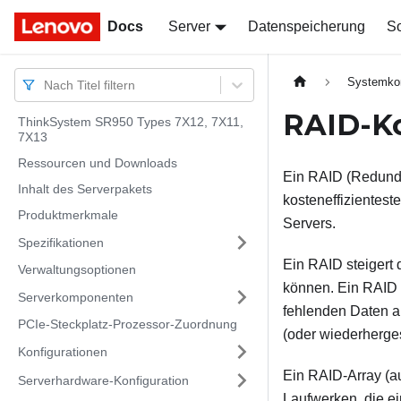
Docs
Docs
Server
Datenspeicherung
So
Systemkon
Nach Titel filtern
RAID-Ko
ThinkSystem SR950 Types 7X12, 7X11,
7X13
Ressourcen und Downloads
Ein RAID (Redunda
Inhalt des Serverpakets
kosteneffizientest
Produktmerkmale
Servers.
Spezifikationen
Ein RAID steigert 
Verwaltungsoptionen
können. Ein RAID 
Serverkomponenten
fehlenden Daten au
PCIe-Steckplatz-Prozessor-Zuordnung
(oder wiederherges
Konfigurationen
Ein RAID-Array (a
Serverhardware-Konfiguration
Laufwerken, die e