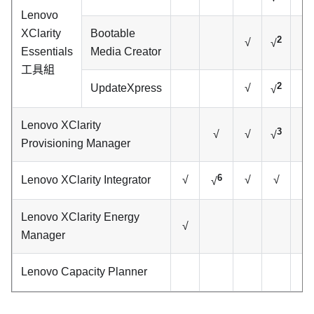
Lenovo
XClarity
Bootable
2
√
√
Essentials
Media Creator
工具組
2
UpdateXpress
√
√
Lenovo XClarity
3
√
√
√
Provisioning Manager
6
Lenovo XClarity Integrator
√
√
√
√
√
Lenovo XClarity Energy
√
√
Manager
Lenovo Capacity Planner