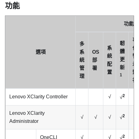
功能
功能
事
韌
多
系
件/
體
選項
系
OS
統
警
更
統
部
配
示
新
管
署
置
監
1
理
視
2
Lenovo XClarity Controller
√
√
√
Lenovo XClarity
2
√
√
√
√
√
Administrator
2
OneCLI
√
√
√
√