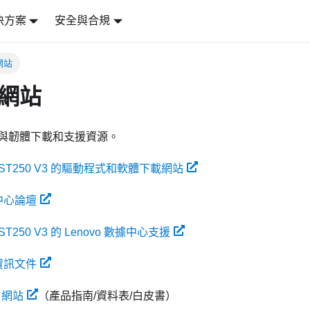
決方案
安全與合規
網站
網站
與韌體下載和支援資源。
em ST250 V3 的驅動程式和軟體下載網站
料中心論壇
m ST250 V3 的 Lenovo 數據中心支援
權資訊文件
s 網站
（產品指南/資料表/白皮書）