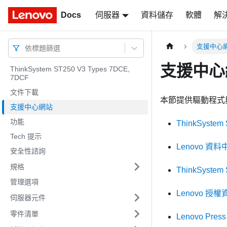
Docs
Docs
伺服器
資料儲存
軟體
解
支援中心
依標題篩選
支援中心
ThinkSystem ST250 V3 Types 7DCE,
7DCF
文件下載
本節提供驅動程式
支援中心網站
功能
ThinkSyst
Tech 提示
Lenovo 資
安全性諮詢
規格
ThinkSyste
管理選項
Lenovo 授
伺服器元件
零件清單
Lenovo Pres