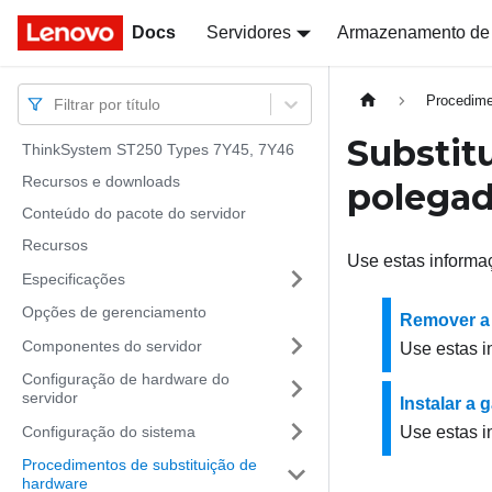
Docs
Docs
Servidores
Armazenamento de
Procedime
Filtrar por título
Substit
ThinkSystem ST250 Types 7Y45, 7Y46
Recursos e downloads
polega
Conteúdo do pacote do servidor
Recursos
Use estas informaç
Especificações
Opções de gerenciamento
Remover a 
Componentes do servidor
Use estas i
Configuração de hardware do
servidor
Instalar a 
Configuração do sistema
Use estas i
Procedimentos de substituição de
hardware