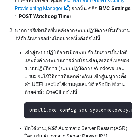
กับเซิร์ฟเวอร์ของคุณที่
หน้าพอร์ทัล Lenovo XClarity
Provisioning Manager
)
จากนั้น คลิก
BMC Settings
>
POST Watchdog Timer
หากการรีเซ็ตเกิดขึ้นหลังจากระบบปฏิบัติการเริ่มทำงาน
ให้ดําเนินการอย่างใดอย่างหนึ่งดังต่อไปนี้:
เข้าสู่ระบบปฏิบัติการเมื่อระบบดำเนินการเป็นปกติ
และตั้งค่ากระบวนการถ่ายโอนข้อมูลเคอร์เนลของ
ระบบปฏิบัติการ (ระบบปฏิบัติการ Windows และ
Linux จะใช้วิธีการที่แตกต่างกัน) เข้าสู่เมนูการตั้ง
ค่า UEFI และปิดใช้งานคุณสมบัติ หรือปิดใช้งาน
ด้วยคำสั่ง OneCli ต่อไปนี้
OneCli.exe config set SystemRecovery.Re
ปิดใช้งานยูทิลิตี Automatic Server Restart (ASR)
ใดๆ เช่น Automatic Server Restart IPMI