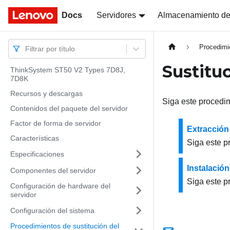
Docs
Docs
Servidores
Almacenamiento de
Procedimi
Filtrar por título
Sustitu
ThinkSystem ST50 V2 Types 7D8J,
7D8K
Recursos y descargas
Siga este procedim
Contenidos del paquete del servidor
Factor de forma de servidor
Extracción
Características
Siga este p
Especificaciones
Instalació
Componentes del servidor
Siga este p
Configuración de hardware del
servidor
Configuración del sistema
Procedimientos de sustitución del