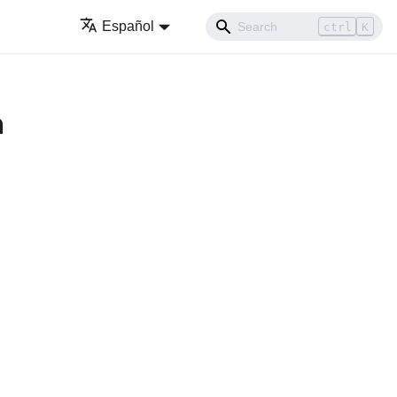
Español
ctrl
K
a