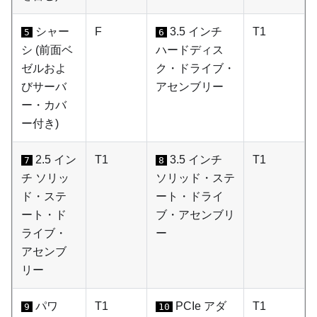
シャー
F
3.5 インチ
T1
5
6
シ (前面ベ
ハードディス
ゼルおよ
ク・ドライブ・
びサーバ
アセンブリー
ー・カバ
ー付き)
2.5 イン
T1
3.5 インチ
T1
7
8
チ ソリッ
ソリッド・ステ
ド・ステ
ート・ドライ
ート・ド
ブ・アセンブリ
ライブ・
ー
アセンブ
リー
パワ
T1
PCIe アダ
T1
9
10