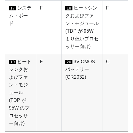
システ
F
ヒートシン
F
17
18
ム・ボー
クおよびファ
ド
ン・モジュール
(TDP が 95W
より低いプロセ
ッサー向け)
ヒート
F
3V CMOS
C
19
20
シンクお
バッテリー
よびファ
(CR2032)
ン・モジ
ュール
(TDP が
95W のプ
ロセッサ
ー向け)