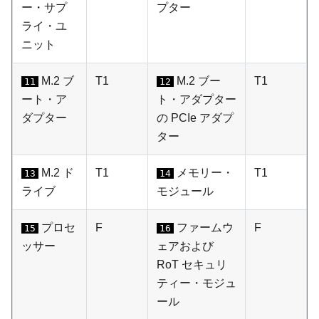
ー・サプ
プター
ライ・ユ
ニット
M.2 ブ
T1
M.2 ブー
T1
11
12
ート・ア
ト・アダプター
ダプター
の PCIe アダプ
ター
M.2 ド
T1
メモリー・
T1
13
14
ライブ
モジュール
プロセ
F
ファームウ
F
15
16
ッサー
ェアおよび
RoT セキュリ
ティー・モジュ
ール