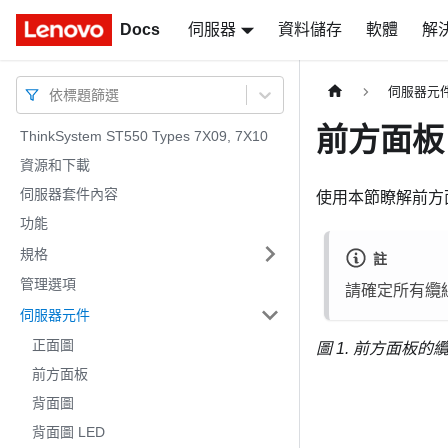
Docs
Docs
伺服器
資料儲存
軟體
解
伺服器元
依標題篩選
前方面板
ThinkSystem ST550 Types 7X09, 7X10
資源和下載
伺服器套件內容
使用本節瞭解前方
功能
規格
註
管理選項
請確定所有纜
伺服器元件
正面圖
圖 1.
前方面板的
前方面板
背面圖
背面圖 LED