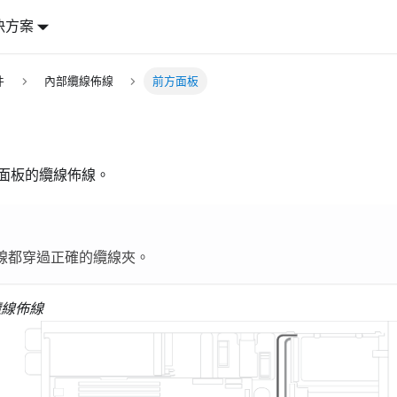
決方案
件
內部纜線佈線
前方面板
面板的纜線佈線。
線都穿過正確的纜線夾。
纜線佈線