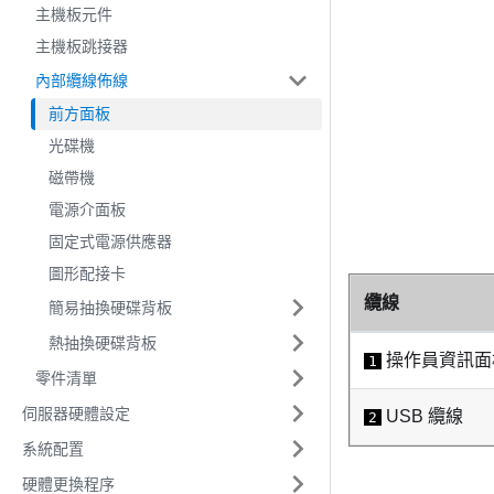
主機板元件
主機板跳接器
內部纜線佈線
前方面板
光碟機
磁帶機
電源介面板
固定式電源供應器
圖形配接卡
纜線
簡易抽換硬碟背板
熱抽換硬碟背板
操作員資訊面
1
零件清單
伺服器硬體設定
USB 纜線
2
系統配置
硬體更換程序