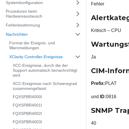
Systemkonfiguration
Fehler
Prozeduren beim
Alertkate
Hardwareaustausch
Fehlerbestimmung
Kritisch – CPU
Nachrichten
Wartungs
Format der Ereignis- und
Warnmeldungen
XClarity Controller-Ereignisse
Ja
XCC-Ereignisse, durch die der
CIM-Infor
Support automatisch benachrichtigt
wird
Prefix:
PLAT
XCC-Ereignisse nach Schweregrad
zusammengefasst
und
ID:
0816
FQXSPBR4000I
FQXSPBR4001I
SNMP Tra
FQXSPBR4002I
FQXSPBR4003I
40