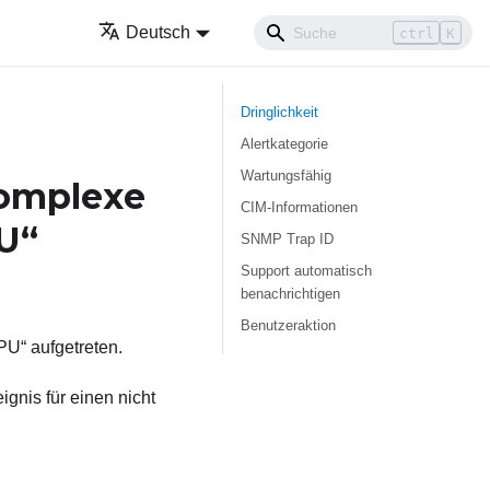
Deutsch
ctrl
K
Dringlichkeit
Alertkategorie
Wartungsfähig
komplexe
CIM-Informationen
U“
SNMP Trap ID
Support automatisch
benachrichtigen
Benutzeraktion
U“ aufgetreten.
gnis für einen nicht