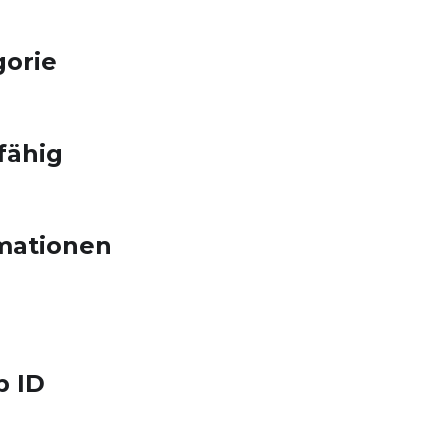
gorie
fähig
mationen
p ID