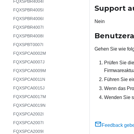
FQXSPBR4004I
Support a
FQXSPBR4005I
FQXSPBR4006I
Nein
FQXSPBR4007I
Benutzera
FQXSPBR4008I
FQXSPBT0007I
Gehen Sie wie folg
FQXSPCA0002M
FQXSPCA0007J
Prüfen Sie di
Firmwareaktua
FQXSPCA0009M
FQXSPCA0011N
Führen Sie ei
FQXSPCA0015J
Wenn das Prob
FQXSPCA0017M
Wenden Sie s
FQXSPCA0019N
FQXSPCA2002I
FQXSPCA2007I
Feedback geb
FQXSPCA2009I