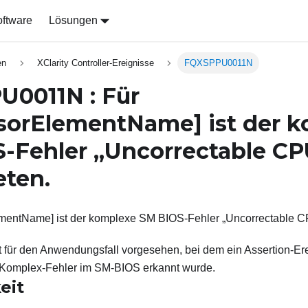
ftware
Lösungen
en
XClarity Controller-Ereignisse
FQXSPPU0011N
0011N : Für
ssorElementName]
ist der 
-Fehler „Uncorrectable CP
eten.
mentName] ist der komplexe SM BIOS-Fehler „Uncorrectable CP
t für den Anwendungsfall vorgesehen, bei dem ein Assertion-Erei
omplex-Fehler im SM-BIOS erkannt wurde.
eit