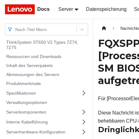
Docs
Docs
Server
Datenspeicherung
So
Nachricht
Nach Titel filtern
FQXSPPU
ThinkSystem ST650 V2 Types 7Z74,
7Z75
[Proce
Ressourcen und Downloads
SM BIOS
Inhalt des Serverpakets
Abmessungen des Servers
aufgetr
Produktmerkmale
Spezifikationen
Für [ProcessorEle
Verwaltungsoptionen
Serverkomponenten
Diese Nachricht is
behebbaren CPU-K
Interne Kabelführung
Dringlichk
Serverhardware-Konfiguration