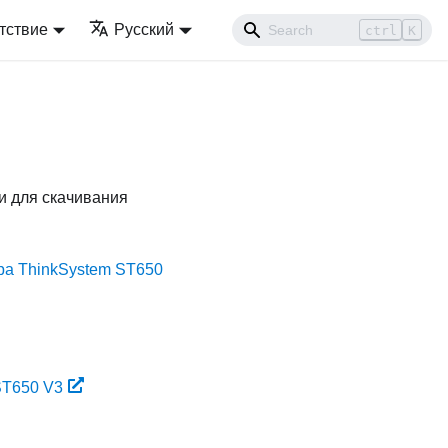
тствие
Русский
ctrl
K
и для скачивания
ра ThinkSystem ST650
ST650 V3