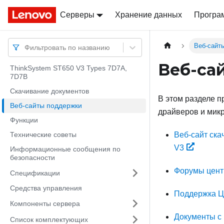
Серверы
Docs
Docs
Хранение данных
Програ
Веб-сайт
Фильтровать по названию
Веб-са
ThinkSystem ST650 V3 Types 7D7A,
7D7B
Скачивание документов
В этом разделе п
Веб-сайты поддержки
драйверов и мик
Функции
Технические советы
Веб-сайт ска
V3
Информационные сообщения по
безопасности
Форумы цент
Спецификации
Средства управления
Поддержка Ц
Компоненты сервера
Документы с
Список комплектующих