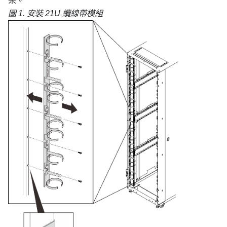
架。
圖 1.
安裝 21U 纜線帶模組