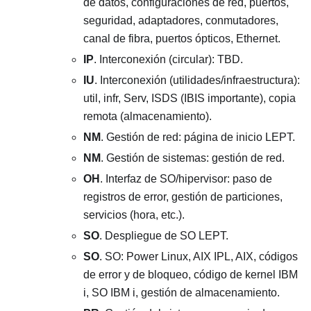
de datos, configuraciones de red, puertos,
seguridad, adaptadores, conmutadores,
canal de fibra, puertos ópticos, Ethernet.
IP
. Interconexión (circular): TBD.
IU
. Interconexión (utilidades/infraestructura):
util, infr, Serv, ISDS (IBIS importante), copia
remota (almacenamiento).
NM
. Gestión de red: página de inicio LEPT.
NM
. Gestión de sistemas: gestión de red.
OH
. Interfaz de SO/hipervisor: paso de
registros de error, gestión de particiones,
servicios (hora, etc.).
SO
. Despliegue de SO LEPT.
SO
. SO: Power Linux, AIX IPL, AIX, códigos
de error y de bloqueo, código de kernel IBM
i, SO IBM i, gestión de almacenamiento.