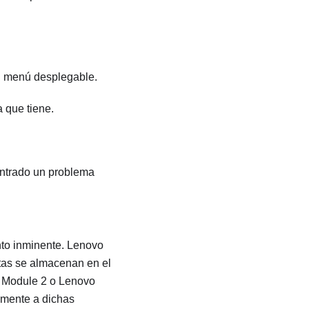
l menú desplegable.
a que tiene.
ontrado un problema
nto inminente.
Lenovo
rtas se almacenan en el
 Module 2
o
Lenovo
camente a dichas