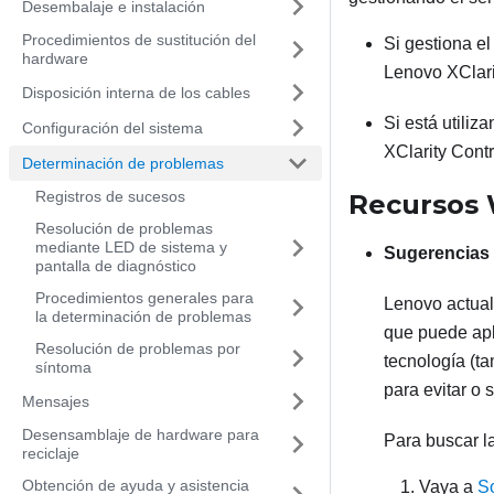
Desembalaje e instalación
Procedimientos de sustitución del
Si gestiona e
hardware
Lenovo XClari
Disposición interna de los cables
Si está utiliz
Configuración del sistema
XClarity Contr
Determinación de problemas
Registros de sucesos
Recursos
Resolución de problemas
mediante LED de sistema y
Sugerencias 
pantalla de diagnóstico
Procedimientos generales para
Lenovo actual
la determinación de problemas
que puede apl
Resolución de problemas por
tecnología (t
síntoma
para evitar o 
Mensajes
Desensamblaje de hardware para
Para buscar la
reciclaje
Obtención de ayuda y asistencia
Vaya a
S