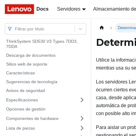
Docs
Docs
Servidores
Almacenamiento de
Determina
Filtrar por título
Determi
ThinkSystem SD530 V3 Types 7DD3,
7DDA
Descarga de documentos
Utilice la informa
Sitios web de soporte
mientras usa su se
Características
Sugerencias de tecnología
Los servidores Le
ocurren ciertos e
Avisos de seguridad
casa, desde aplic
Especificaciones
automática de pro
Opciones de gestión
con posible alto im
Componentes de hardware
Para aislar un pro
Lista de piezas
gestionando el ser