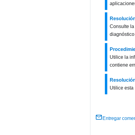
aplicacione
Resolución
Consulte la
diagnóstico
Procedimie
Utilice la i
contiene er
Resolución
Utilice est
Entregar comen