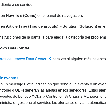
diente a su servidor.
c en
How To’s (Cómo)
en el panel de navegación.
c en
Article Type (Tipo de artículo)
>
Solution (Solución)
en e
instrucciones de la pantalla para elegir la categoría del problem
ovo Data Center
oros de Lenovo Data Center
para ver si alguien más ha enc
de eventos
s un mensaje u otra indicación que señala un evento o un eve
troller
o UEFI generan las alertas en los servidores. Estas ale
 eventos de
Lenovo XClarity Controller
. Si
Chassis Management
inistrator
gestiona al servidor, las alertas se envían automáti