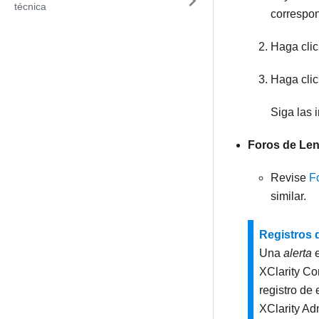
técnica
correspon
Haga cli
Haga cli
Siga las 
Foros de Len
Revise
F
similar.
Registros 
Una
alerta
e
XClarity Con
registro de
XClarity Adm