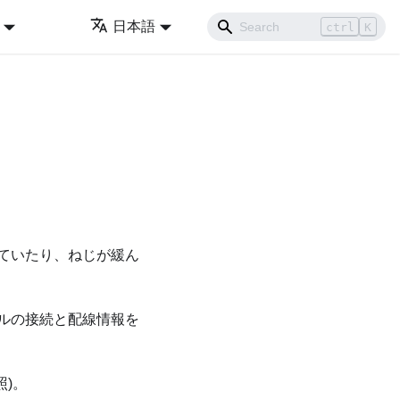
日本語
ctrl
K
ていたり、ねじが緩ん
ルの接続と配線情報を
照)。