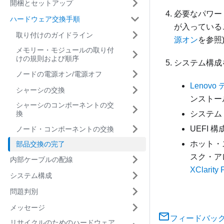
開梱とセットアップ
必要なパワー
ハードウェア交換手順
が入っている
取り付けのガイドライン
源オン
を参照
メモリー・モジュールの取り付
けの規則および順序
システム構成
ノードの電源オン/電源オフ
Lenov
シャーシの交換
ンストー
シャーシのコンポーネントの交
換
システム
UEFI 
ノード・コンポーネントの交換
ホット・
部品交換の完了
スク・ア
内部ケーブルの配線
XClarit
システム構成
問題判別
メッセージ
フィードバッ
リサイクルのためのハードウェア