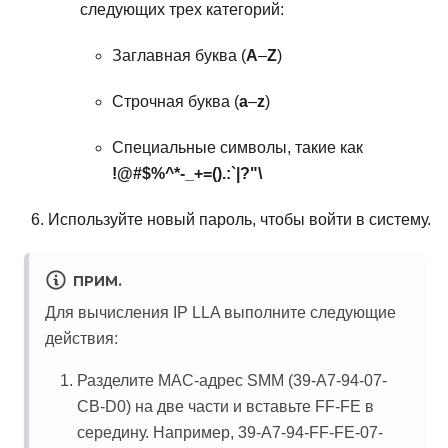
следующих трех категорий:
Заглавная буква (
A
–
Z
)
Строчная буква (
a
–
z
)
Специальные символы, такие как
!@#$%^*-_+=().:`|?"\
Используйте новый пароль, чтобы войти в систему.
ПРИМ.
Для вычисления IP LLA выполните следующие
действия:
Разделите MAC-адрес SMM (39-A7-94-07-
CB-D0) на две части и вставьте FF-FE в
середину. Например, 39-A7-94-FF-FE-07-