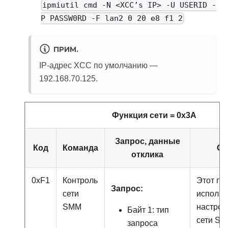
ipmiutil cmd -N <XCC’s IP> -U USERID -
P PASSW0RD -F lan2 0 20 e8 f1 2
ПРИМ.
IP-адрес XCC по умолчанию —
192.168.70.125.
Функция сети = 0x3A
Запрос, данные
Код
Команда
Оп
отклика
0xF1
Контроль
Этот па
Запрос:
сети
использ
SMM
настрой
Байт 1: тип
сети
SM
запроса