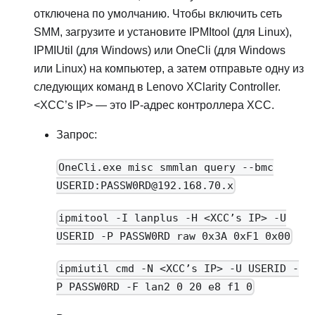
отключена по умолчанию. Чтобы включить сеть
SMM
, загрузите и установите IPMItool (для Linux),
IPMIUtil (для Windows) или OneCli (для Windows
или Linux) на компьютер, а затем отправьте одну из
следующих команд в
Lenovo XClarity Controller
.
<XCC’s IP> — это IP-адрес контроллера XCC.
Запрос:
OneCli.exe misc smmlan query --bmc
USERID:PASSW0RD@192.168.70.x
ipmitool -I lanplus -H <XCC’s IP> -U
USERID -P PASSW0RD raw 0x3A 0xF1 0x00
ipmiutil cmd -N <XCC’s IP> -U USERID -
P PASSW0RD -F lan2 0 20 e8 f1 0