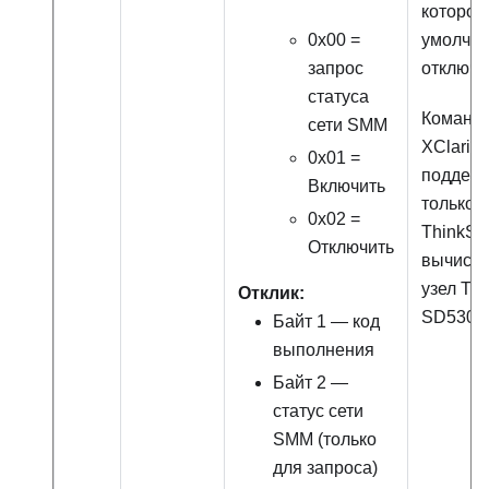
которог
0x00 =
умолча
запрос
отключе
статуса
Команд
сети
SMM
XClarity
0x01 =
поддер
Включить
только 
0x02 =
ThinkSy
Отключить
вычисл
узел Th
Отклик:
SD530
P
Байт 1 — код
выполнения
Байт 2 —
статус сети
SMM
(только
для запроса)