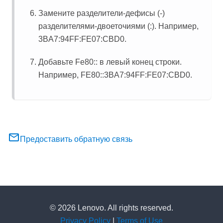
Замените разделители-дефисы (-)
разделителями-двоеточиями (:). Например,
3BA7:94FF:FE07:CBD0.
Добавьте Fe80:: в левый конец строки.
Например, FE80::3BA7:94FF:FE07:CBD0.
Предоставить обратную связь
© 2026 Lenovo. All rights reserved.
Privacy Policy
|
Terms of Use