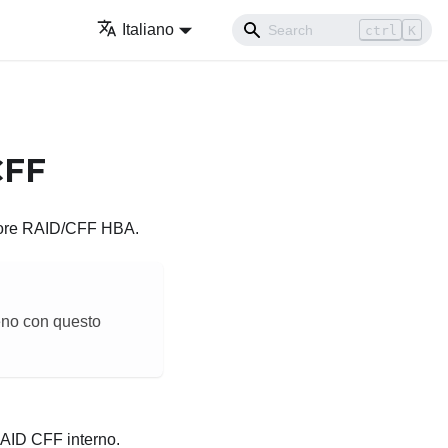
Italiano
ctrl
K
CFF
tatore RAID/CFF HBA.
meno con questo
 RAID CFF interno.