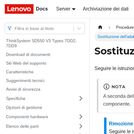
Docs
Docs
Server
Archiviazione dei dati
Procedure
Filtra in base al titolo
Sostituzione dell'ad
ThinkSystem SD550 V3 Types 7DD2,
7DD9
Sostitu
Download di documenti
Siti Web del supporto
Seguire le istruzi
Caratteristiche
Suggerimenti tecnici
NOTA
Avvisi di sicurezza
A seconda dell
Specifiche
componente.
Opzioni di gestione
Componenti hardware
Rimozione 
Elenco delle parti
Seguire le i