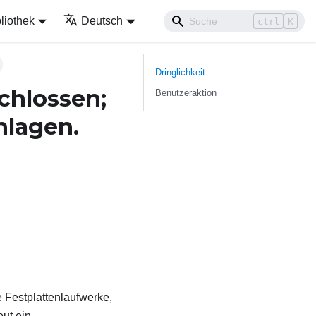
liothek
Deutsch
ctrl
K
Dringlichkeit
chlossen;
Benutzeraktion
hlagen.
 Festplattenlaufwerke,
ut ein.