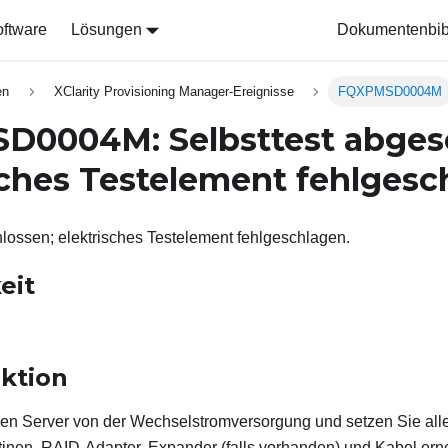
ftware
Lösungen
Dokumentenbib
en
XClarity Provisioning Manager-Ereignisse
FQXPMSD0004M
0004M: Selbsttest abges
sches Testelement fehlgesc
lossen; elektrisches Testelement fehlgeschlagen.
eit
ktion
en Server von der Wechselstromversorgung und setzen Sie alle
nen, RAID-Adapter, Expander (falls vorhanden) und Kabel erne