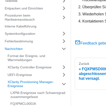
Teileliste
Überprüfen Sie
Entpacken und Einrichten
Wiederholen S
Prozeduren beim
Hardwareaustausch
Kontaktieren S
Interne Kabelführung
Systemkonfiguration
Fehlerbestimmung
Feedback geb
Nachrichten
Format der Ereignis- und
Warnmeldungen
Zurück
XClarity Controller-Ereignisse
FQXPMSD0003
abgeschlossen
UEFI-Ereignisse
hat versagt.
XClarity Provisioning Manager-
Ereignisse
LXPM-Ereignisse nach Schweregrad
zusammengefasst
FQXPMCL0001K