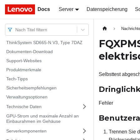
Docs
Docs
Server
Datenspeicherung
So
Nachricht
Nach Titel filtern
FQXPMSD
ThinkSystem SD665-N V3, Type 7DAZ
Dokumenten-Download
elektri
Support-Websites
Produktmerkmale
Selbsttest abgesch
Tech-Tipps
Dringlichk
Sicherheitsempfehlungen
Verwaltungsoptionen
Fehler
Technische Daten
GPU-Strom und maximale Anzahl an
Benutzera
Einbaurahmen im Gehäuse
Serverkomponenten
Trennen Sie d
Rückwandplati