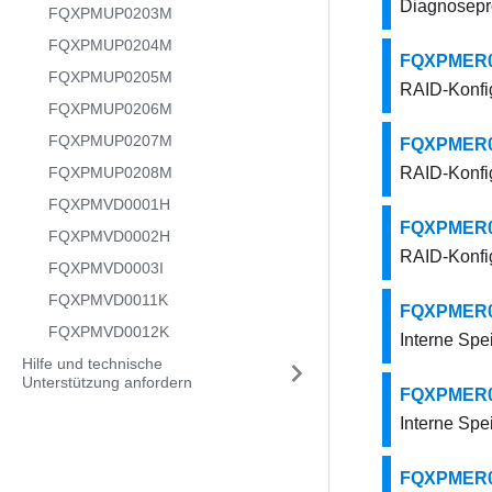
Diagnosepro
FQXPMUP0203M
FQXPMUP0204M
FQXPMER000
FQXPMUP0205M
RAID-Konfig
FQXPMUP0206M
FQXPMUP0207M
FQXPMER00
FQXPMUP0208M
RAID-Konfig
FQXPMVD0001H
FQXPMER000
FQXPMVD0002H
RAID-Konfig
FQXPMVD0003I
FQXPMVD0011K
FQXPMER000
FQXPMVD0012K
Interne Spe
Hilfe und technische
Unterstützung anfordern
FQXPMER000
Interne Spe
FQXPMER00