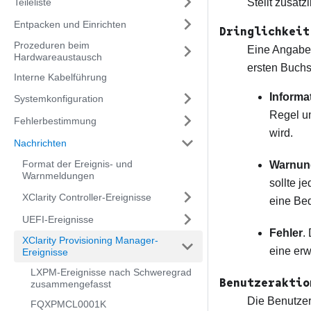
Teileliste
Stellt zusätz
Entpacken und Einrichten
Dringlichkeit
Prozeduren beim
Eine Angabe
Hardwareaustausch
ersten Buchs
Interne Kabelführung
Informa
Systemkonfiguration
Regel um
Fehlerbestimmung
wird.
Nachrichten
Format der Ereignis- und
Warnun
Warnmeldungen
sollte j
XClarity Controller-Ereignisse
eine Bed
UEFI-Ereignisse
Fehler
.
XClarity Provisioning Manager-
eine erw
Ereignisse
LXPM-Ereignisse nach Schweregrad
Benutzeraktio
zusammengefasst
Die Benutzer
FQXPMCL0001K