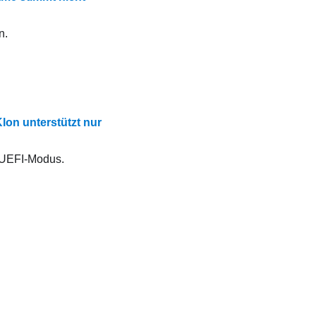
n.
on unterstützt nur
n UEFI-Modus.