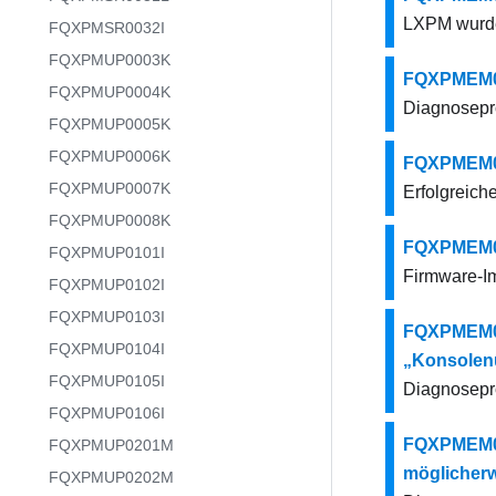
LXPM wurde
FQXPMSR0032I
FQXPMUP0003K
FQXPMEM00
FQXPMUP0004K
Diagnosepro
FQXPMUP0005K
FQXPMUP0006K
FQXPMEM000
FQXPMUP0007K
Erfolgreich
FQXPMUP0008K
FQXPMEM00
FQXPMUP0101I
Firmware-I
FQXPMUP0102I
FQXPMUP0103I
FQXPMEM00
FQXPMUP0104I
„Konsolenum
FQXPMUP0105I
Diagnosepro
FQXPMUP0106I
FQXPMEM00
FQXPMUP0201M
möglicherw
FQXPMUP0202M