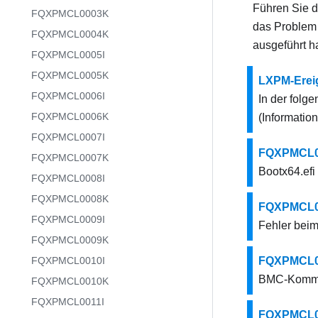
Führen Sie di
FQXPMCL0003K
das Problem 
FQXPMCL0004K
ausgeführt h
FQXPMCL0005I
FQXPMCL0005K
LXPM-Erei
FQXPMCL0006I
In der fol
FQXPMCL0006K
(Informatio
FQXPMCL0007I
FQXPMCL000
FQXPMCL0007K
Bootx64.efi
FQXPMCL0008I
FQXPMCL0008K
FQXPMCL00
FQXPMCL0009I
Fehler bei
FQXPMCL0009K
FQXPMCL0010I
FQXPMCL00
BMC-Kommun
FQXPMCL0010K
FQXPMCL0011I
FQXPMCL00