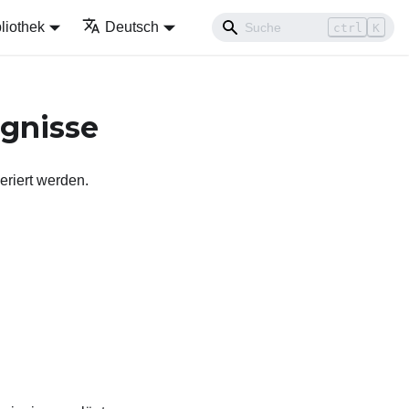
liothek
Deutsch
ctrl
K
ignisse
riert werden.