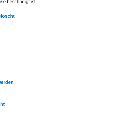
e beschädigt ist.
elöscht
werden
ht