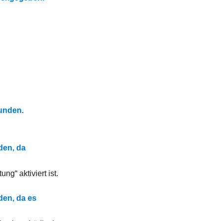
unden.
den, da
g“ aktiviert ist.
en, da es