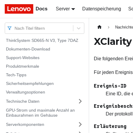
Docs
Docs
Server
Datenspeicherung
So
Nachricht
Nach Titel filtern
XClarit
ThinkSystem SD665-N V3, Type 7DAZ
Dokumenten-Download
Support-Websites
Die folgenden Er
Produktmerkmale
Für jeden Ereigni
Tech-Tipps
Sicherheitsempfehlungen
Ereignis-ID
Verwaltungsoptionen
Eine ID, die 
Technische Daten
Ereignisbesch
GPU-Strom und maximale Anzahl an
Der protokoll
Einbaurahmen im Gehäuse
Serverkomponenten
Erläuterung