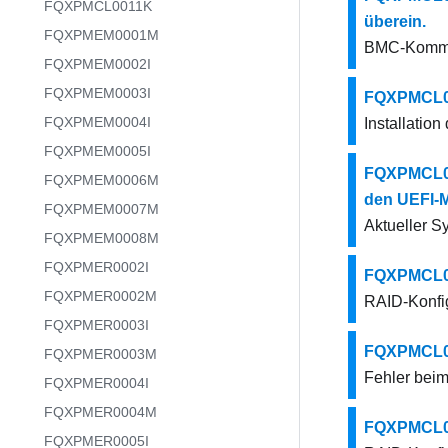
FQXPMCL0011K
überein.
FQXPMEM0001M
BMC-Kommuni
FQXPMEM0002I
FQXPMEM0003I
FQXPMCL000
FQXPMEM0004I
Installation
FQXPMEM0005I
FQXPMCL000
FQXPMEM0006M
den UEFI-
FQXPMEM0007M
Aktueller S
FQXPMEM0008M
FQXPMER0002I
FQXPMCL000
FQXPMER0002M
RAID-Konfig
FQXPMER0003I
FQXPMCL000
FQXPMER0003M
Fehler beim
FQXPMER0004I
FQXPMER0004M
FQXPMCL000
FQXPMER0005I