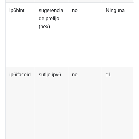
ip6hint
sugerencia
no
Ninguna
de prefijo
(hex)
ip6ifaceid
sufijo ipv6
no
::1