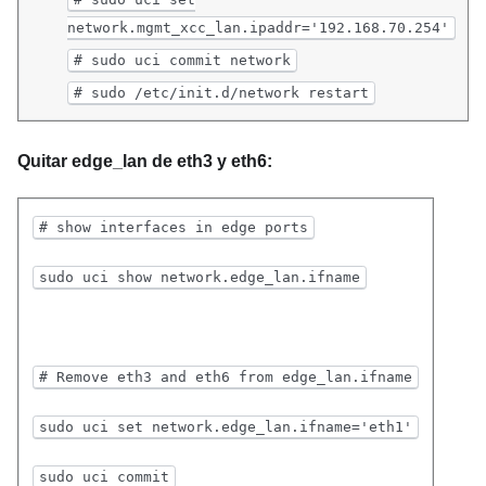
network.mgmt_xcc_lan.ipaddr='192.168.70.254'
# sudo uci commit network
# sudo /etc/init.d/network restart
Quitar edge_lan de eth3 y eth6:
# show interfaces in edge ports
sudo uci show network.edge_lan.ifname
# Remove eth3 and eth6 from edge_lan.ifname
sudo uci set network.edge_lan.ifname='eth1'
sudo uci commit