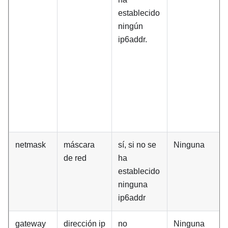
establecido
ningún
ip6addr.
netmask
máscara
sí, si no se
Ninguna
de red
ha
establecido
ninguna
ip6addr
gateway
dirección ip
no
Ninguna