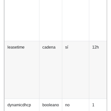
leasetime
cadena
sí
12h
dynamicdhcp
booleano
no
1