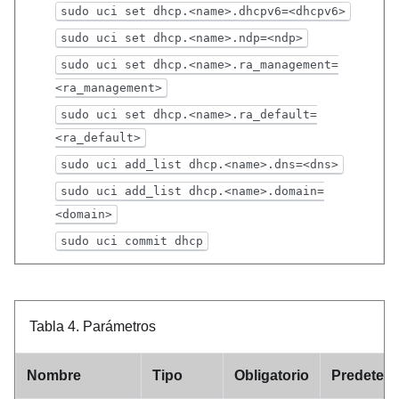
sudo uci set dhcp.<name>.dhcpv6=<dhcpv6>
sudo uci set dhcp.<name>.ndp=<ndp>
sudo uci set dhcp.<name>.ra_management=
<ra_management>
sudo uci set dhcp.<name>.ra_default=
<ra_default>
sudo uci add_list dhcp.<name>.dns=<dns>
sudo uci add_list dhcp.<name>.domain=
<domain>
sudo uci commit dhcp
Tabla 4.
Parámetros
Nombre
Tipo
Obligatorio
Predeter