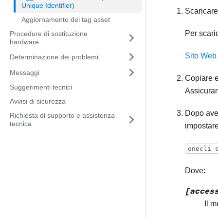
Unique Identifier)
Scaricare
Aggiornamento del tag asset
Per scari
Procedure di sostituzione
hardware
Sito Web 
Determinazione dei problemi
Messaggi
Copiare e
Suggerimenti tecnici
Assicurar
Avvisi di sicurezza
Dopo aver
Richiesta di supporto e assistenza
tecnica
impostare
onecli 
Dove:
[acces
Il m