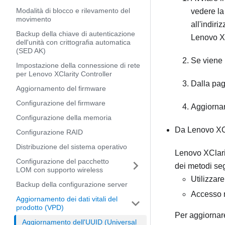
Modalità di blocco e rilevamento del
vedere l
movimento
all'indiri
Backup della chiave di autenticazione
Lenovo X
dell'unità con crittografia automatica
(SED AK)
Se viene 
Impostazione della connessione di rete
per Lenovo XClarity Controller
Dalla pag
Aggiornamento del firmware
Configurazione del firmware
Aggiornar
Configurazione della memoria
Da
Lenovo XC
Configurazione RAID
Distribuzione del sistema operativo
Lenovo XClari
Configurazione del pacchetto
dei metodi se
LOM con supporto wireless
Utilizzar
Backup della configurazione server
Accesso r
Aggiornamento dei dati vitali del
prodotto (VPD)
Per aggiornar
Aggiornamento dell'UUID (Universal