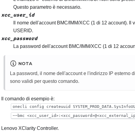
Questo parametro è necessario.
xcc_user_id
Il nome dell'account BMC/IMM/XCC (1 di 12 account). Il v
USERID.
xcc_password
La password dell'account BMC/IMM/XCC (1 di 12 account
NOTA
La password, il nome dell'account e l'indirizzo IP estern
sono validi per questo comando.
Il comando di esempio è:
onecli config createuuid SYSTEM_PROD_DATA.SysInfoU
−−bmc <xcc_user_id>:<xcc_password>@<xcc_external_i
e
Lenovo XClarity Controller
.