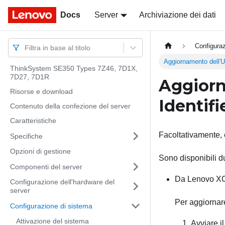
Docs
Docs
Server
Archiviazione dei dati
Configura
Filtra in base al titolo
Aggiornamento dell'U
ThinkSystem SE350 Types 7Z46, 7D1X,
7D27, 7D1R
Aggiorn
Risorse e download
Identifi
Contenuto della confezione del server
Caratteristiche
Facoltativamente, è
Specifiche
Opzioni di gestione
Sono disponibili d
Componenti del server
Da
Lenovo XC
Configurazione dell'hardware del
server
Per aggiornar
Configurazione di sistema
Attivazione del sistema
Avviare il