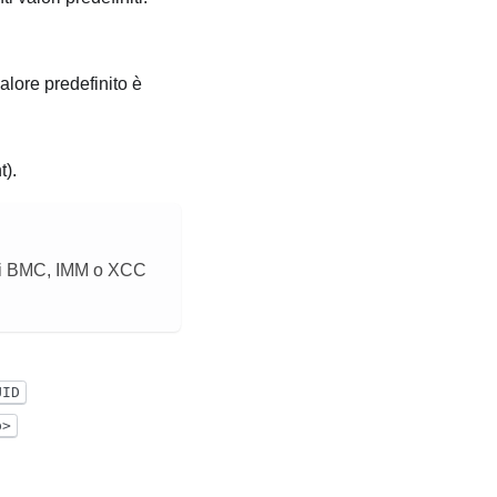
alore predefinito è
).
o di BMC, IMM o XCC
UID
p>