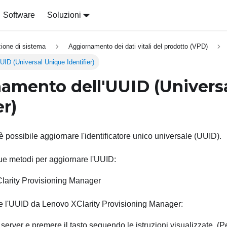
Software
Soluzioni
zione di sistema
Aggiornamento dei dati vitali del prodotto (VPD)
UID (Universal Unique Identifier)
amento dell'UUID (Univers
er)
 possibile aggiornare l'identificatore unico universale (UUID).
ue metodi per aggiornare l'UUID:
larity Provisioning Manager
e l'UUID da
Lenovo XClarity Provisioning Manager
:
 server e premere il tasto seguendo le istruzioni visualizzate. (
Pe