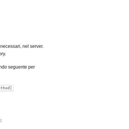
necessari, nel server.
ory.
mando seguente per
ethod]
: