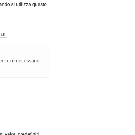
ndo si utilizza questo
UID
er cui è necessario
valori predefiniti.