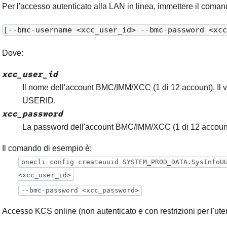
Per l'accesso autenticato alla LAN in linea, immettere il coman
[--bmc-username <xcc_user_id> --bmc-password <xc
Dove:
xcc_user_id
Il nome dell'account BMC/IMM/XCC (1 di 12 account). Il v
USERID.
xcc_password
La password dell'account BMC/IMM/XCC (1 di 12 account
Il comando di esempio è:
onecli config createuuid SYSTEM_PROD_DATA.SysInfoU
<xcc_user_id>
--bmc-password <xcc_password>
Accesso KCS online (non autenticato e con restrizioni per l'ute