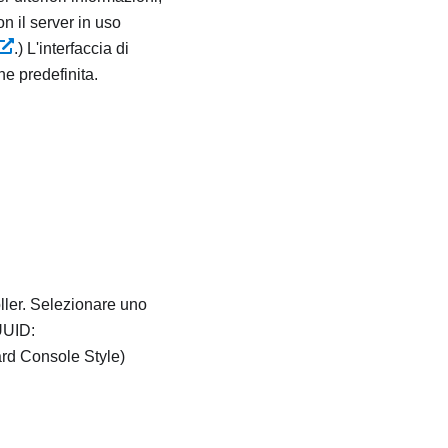
n il server in uso
.
) L'interfaccia di
e predefinita.
ller
. Selezionare uno
UUID:
ard Console Style)