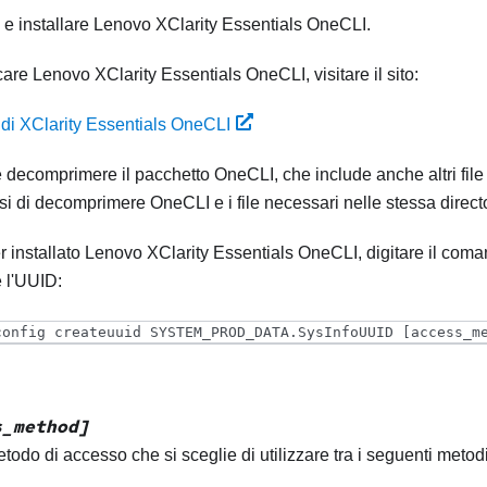
 e installare
Lenovo XClarity Essentials OneCLI
.
care
Lenovo XClarity Essentials OneCLI
, visitare il sito:
di XClarity Essentials OneCLI
 decomprimere il pacchetto OneCLI, che include anche altri file 
si di decomprimere OneCLI e i file necessari nelle stessa direct
 installato
Lenovo XClarity Essentials OneCLI
, digitare il co
 l'UUID:
config createuuid SYSTEM_PROD_DATA.SysInfoUUID [access_m
s_method]
etodo di accesso che si sceglie di utilizzare tra i seguenti metodi