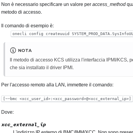
Non è necessario specificare un valore per
access_method
qua
metodo di accesso.
Il comando di esempio è:
onecli config createuuid SYSTEM_PROD_DATA.SysInfoU
NOTA
Il metodo di accesso KCS utilizza l'interfaccia IPMI/KCS, p
che sia installato il driver IPMI.
Per l'accesso remoto alla LAN, immettere il comando:
[−−bmc <xcc_user_id>:<xcc_password>@<xcc_external_ip>]
Dove:
xcc_external_ip
L'indirizzo IP esterno di BMC/IMM/XCC. Non sono presenti 