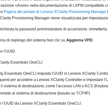
a sezione
Avvio
nella documentazione di
LXPM
compatibile co
zzo
Pagina del portale di Lenovo XClarity Provisioning Manager
Clarity Provisioning Manager
viene visualizzata per impostazion
richiesta la password amministratore di accensione, immetterla.
ina di riepilogo del sistema fare clic su
Aggiorna VPD
.
e l'UUID.
larity Essentials OneCLI
ty Essentials OneCLI
imposta l'UUID in
Lenovo XClarity Contro
guenti per accedere a
Lenovo XClarity Controller
e impostare l'
e il sistema di destinazione, come l'accesso LAN o KCS (Keybo
emoto al sistema di destinazione (basato su TCP/IP)
e l'UUID da
Lenovo XClarity Essentials OneCLI
: