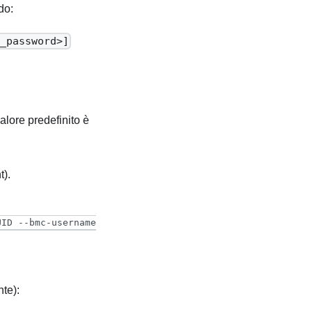
do:
c_password>]
alore predefinito è
).
UID --bmc-username
nte):