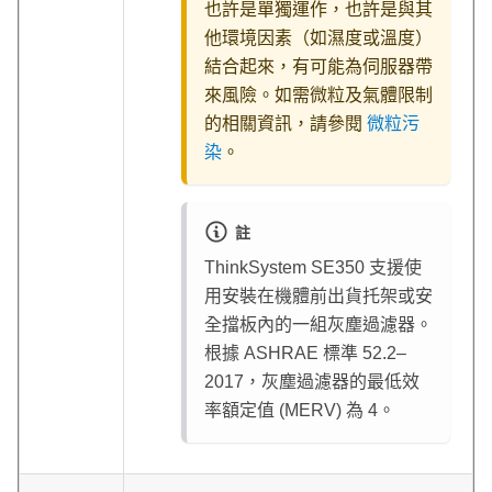
也許是單獨運作，也許是與其
他環境因素（如濕度或溫度）
結合起來，有可能為伺服器帶
來風險。如需微粒及氣體限制
的相關資訊，請參閱
微粒污
染
。
註
ThinkSystem SE350
支援使
用安裝在機體前出貨托架或安
全擋板內的一組灰塵過濾器。
根據 ASHRAE 標準 52.2–
2017，灰塵過濾器的最低效
率額定值 (MERV) 為 4。