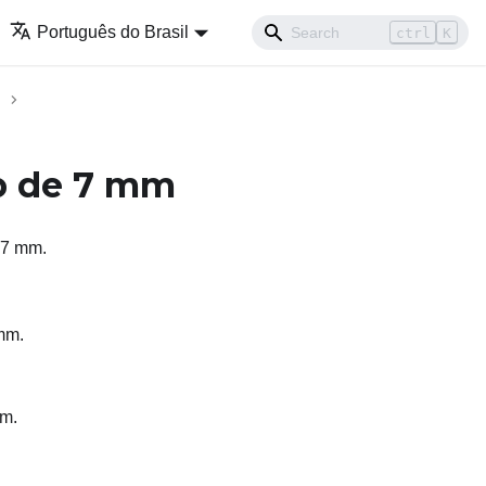
Português do Brasil
ctrl
K
p de 7 mm
 7 mm.
mm.
mm.