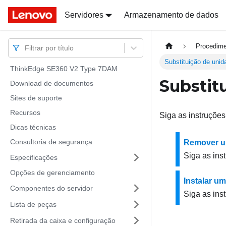
Docs
Docs
Servidores
Armazenamento de dados
Procedime
Filtrar por título
Substituição de uni
ThinkEdge SE360 V2 Type 7DAM
Substit
Download de documentos
Sites de suporte
Recursos
Siga as instruçõe
Dicas técnicas
Consultoria de segurança
Remover u
Siga as ins
Especificações
Opções de gerenciamento
Instalar u
Componentes do servidor
Siga as ins
Lista de peças
Retirada da caixa e configuração