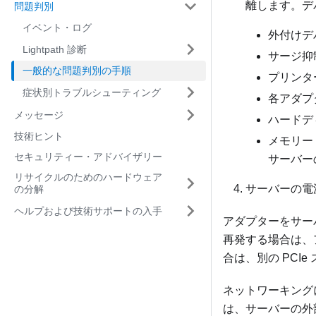
離します。デ
問題判別
イベント・ログ
外付けデ
Lightpath 診断
サージ抑
一般的な問題判別の手順
プリンター
症状別トラブルシューティング
各アダプ
メッセージ
ハードデ
技術ヒント
メモリー
セキュリティー・アドバイザリー
サーバー
リサイクルのためのハードウェア
サーバーの電
の分解
ヘルプおよび技術サポートの入手
アダプターをサー
再発する場合は、
合は、別の PCI
ネットワーキング
は、サーバーの外