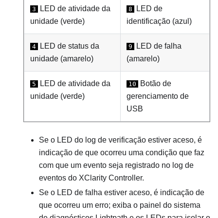
LED de atividade da
LED de
3
8
unidade (verde)
identificação (azul)
LED de status da
LED de falha
4
9
unidade (amarelo)
(amarelo)
LED de atividade da
Botão de
5
10
unidade (verde)
gerenciamento de
USB
Se o LED do log de verificação estiver aceso, é
indicação de que ocorreu uma condição que faz
com que um evento seja registrado no log de
eventos do XClarity Controller.
Se o LED de falha estiver aceso, é indicação de
que ocorreu um erro; exiba o painel do sistema
de diagnósticos Lightpath e os LEDs para isolar o