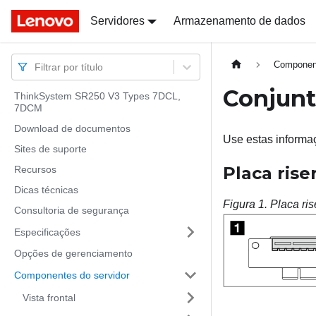
Docs
Docs
Servidores
Armazenamento de dados
Component
Filtrar por título
Conjunt
ThinkSystem SR250 V3 Types 7DCL,
7DCM
Download de documentos
Use estas informaç
Sites de suporte
Placa rise
Recursos
Dicas técnicas
Figura 1.
Placa ri
Consultoria de segurança
Especificações
Opções de gerenciamento
Componentes do servidor
Vista frontal