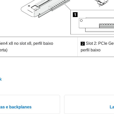
en4 x8 no slot x8, perfil baixo
Slot 2: PCIe Ge
2
rta)
perfil baixo
k
ras e backplanes
La