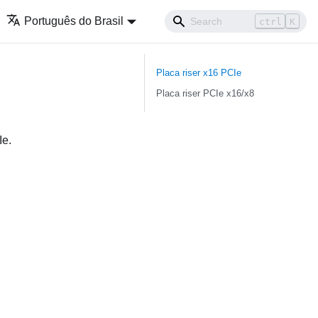
Português do Brasil
ctrl
K
Placa riser x16 PCIe
Placa riser PCIe x16/x8
Ie.