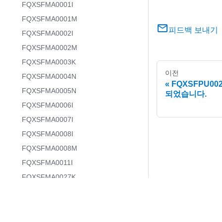
FQXSFMA0001I
FQXSFMA0001M
피드백 보내기
FQXSFMA0002I
FQXSFMA0002M
FQXSFMA0003K
이전
FQXSFMA0004N
FQXSFPU00
FQXSFMA0005N
되었습니다.
FQXSFMA0006I
FQXSFMA0007I
FQXSFMA0008I
FQXSFMA0008M
FQXSFMA0011I
FQXSFMA0027K
FQXSFMA0029L
FQXSFMA0076M
FQXSFPU0016N