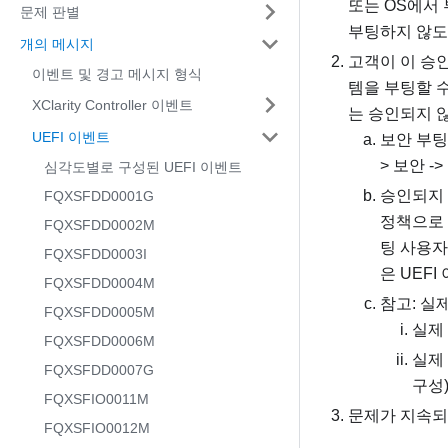
또는 OS에서 
문제 판별
부팅하지 않도
개의 메시지
고객이 이 승인
이벤트 및 경고 메시지 형식
템을 부팅할 
XClarity Controller 이벤트
는 승인되지 
UEFI 이벤트
보안 부팅
> 보안 -
심각도별로 구성된 UEFI 이벤트
승인되지 
FQXSFDD0001G
정책으로 변
FQXSFDD0002M
팅 사용자
FQXSFDD0003I
은 UEF
FQXSFDD0004M
참고: 실
FQXSFDD0005M
실제
FQXSFDD0006M
실제 
FQXSFDD0007G
구성)
FQXSFIO0011M
문제가 지속되는
FQXSFIO0012M