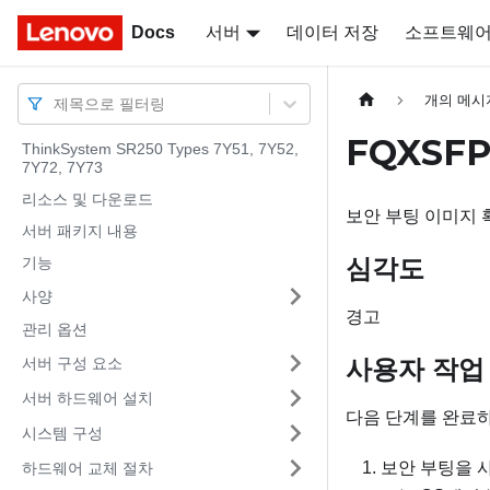
Docs
Docs
서버
데이터 저장
소프트웨
개의 메시
제목으로 필터링
FQXSF
ThinkSystem SR250 Types 7Y51, 7Y52,
7Y72, 7Y73
리소스 및 다운로드
보안 부팅 이미지 
서버 패키지 내용
심각도
기능
사양
경고
관리 옵션
사용자 작업
서버 구성 요소
서버 하드웨어 설치
다음 단계를 완료
시스템 구성
보안 부팅을 
하드웨어 교체 절차