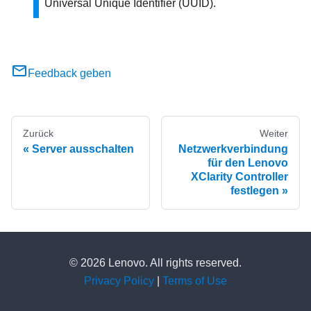
Universal Unique Identifier (UUID).
Feedback geben
Zurück
Weiter
Server ausschalten
Netzwerkverbindung
für den Lenovo
XClarity Controller
festlegen
© 2026 Lenovo. All rights reserved.
Privacy Policy
|
Terms of Use