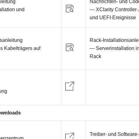
leitung
Nachrichten- und Cod
llation und
— XClarity Controller
n
und UEFI-Ereignisse
sanleitung
Rack-Installationsanl
es Kabelträgers auf
— Serverinstallation i
Rack
ung
ownloads
Treiber‑ und Software-
henzentrum