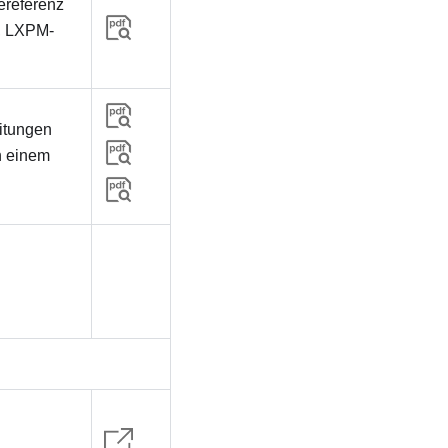
ereferenz
‑, LXPM‑
eitungen
n einem