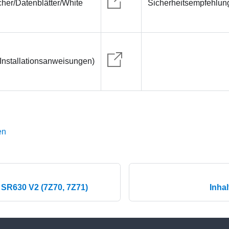
her/Datenblätter/White
Sicherheitsempfehlun
Installationsanweisungen)
en
SR630 V2 (7Z70, 7Z71)
Inha