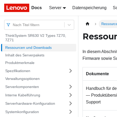
Docs
Docs
Server
Datenspeicherung
So
Ressourc
Nach Titel filtern
Ressou
ThinkSystem SR630 V2 Types 7Z70,
7Z71
Ressourcen und Downloads
In diesem Abschni
Inhalt des Serverpakets
Firmware sowie S
Produktmerkmale
Spezifikationen
Dokumente
Verwaltungsoptionen
Serverkomponenten
Handbuch für de
Interne Kabelführung
— Produktübersic
Support
Serverhardware-Konfiguration
Systemkonfiguration