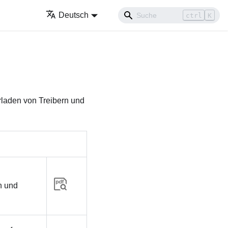
Deutsch
ctrl
K
rladen von Treibern und
h und