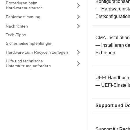
Konfigurationsan
Prozeduren beim
Hardwareaustausch
— Hardwareinsta
Erstkonfiguratio
Fehlerbestimmung
Nachrichten
Tech-Tipps
CMA-Installation
Sicherheitsempfehlungen
— Installieren d
Hardware zum Recyceln zerlegen
Schienen
Hilfe und technische
Unterstützung anfordern
UEFI-Handbuch
— UEFI-Einstell
Support und D
Support für Rec