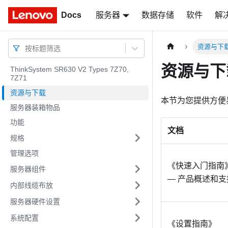
Docs
Docs
服务器
数据存储
软件
解
资源与下
按标题筛选
资源与下
ThinkSystem SR630 V2 Types 7Z70,
7Z71
资源与下载
本节为您提供方便
服务器装箱物品
功能
文档
规格
管理选项
《快速入门指南
服务器组件
— 产品概述和
内部线缆布放
服务器硬件设置
系统配置
《设置指南》