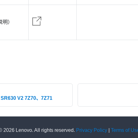
说明）
 SR630 V2 7Z70、7Z71
© 2026 Lenovo. All rights reserved.
Privacy Policy
|
Terms of Us