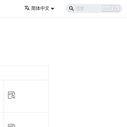
简体中文
ctrl
K