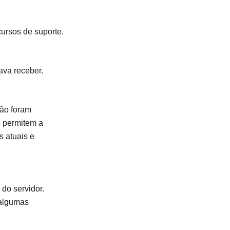
cursos de suporte.
ava receber.
são foram
o permitem a
 atuais e
do servidor.
 algumas