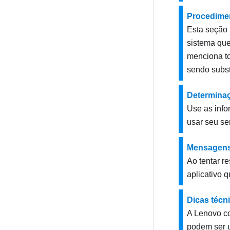
Procedimen
Esta seção 
sistema que
menciona to
sendo subst
Determina
Use as info
usar seu ser
Mensagen
Ao tentar r
aplicativo 
Dicas técn
A Lenovo co
podem ser 