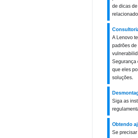
de dicas de
relacionado
Consultori
A Lenovo te
padrões de 
vulnerabili
Segurança d
que eles po
soluções.
Desmontag
Siga as ins
regulamenta
Obtendo aj
Se precisar