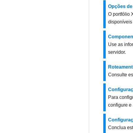
Opções de
O portfólio
disponíveis
Component
Use as inf
servidor.
Roteamento
Consulte es
Configuraç
Para config
configure e 
Configuraç
Conclua est