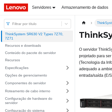
Docs
Docs
Servidores
Armazenamento de dados
ThinkSys
Filtrar por título
ThinkSy
ThinkSystem SR630 V2 Types 7Z70,
7Z71
Recursos e downloads
O servidor
ThinkS
Conteúdo do pacote do servidor
projetado para ser 
Recursos
(Tecnologia da In
Especificações
adequado a ambien
Opções de gerenciamento
entrada/saída (E/S
Componentes do servidor
Roteamento de cabo interno
Configuração de hardware do
servidor
Configuração do sistema