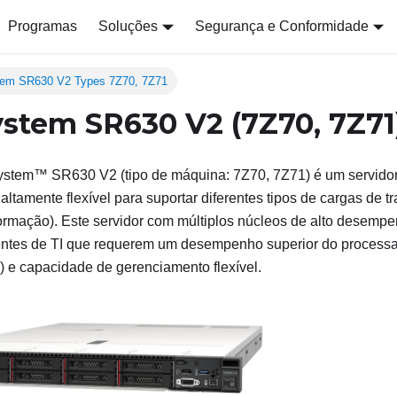
Programas
Soluções
Segurança e Conformidade
tem SR630 V2 Types 7Z70, 7Z71
stem SR630 V2 (7Z70, 7Z71
ystem™ SR630 V2
(tipo de máquina:
7Z70, 7Z71
) é um servido
altamente flexível para suportar diferentes tipos de cargas de t
formação). Este servidor com múltiplos núcleos de alto desempe
tes de TI que requerem um desempenho superior do processado
) e capacidade de gerenciamento flexível.