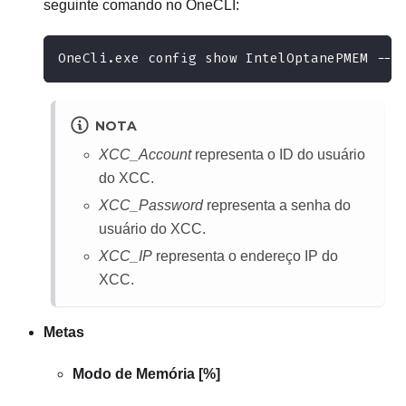
seguinte comando no OneCLI:
OneCli.exe config show IntelOptanePMEM --b
NOTA
XCC_Account
representa o ID do usuário
do XCC.
XCC_Password
representa a senha do
usuário do XCC.
XCC_IP
representa o endereço IP do
XCC.
Metas
Modo de Memória [%]