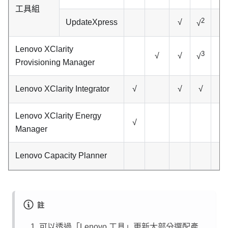
工具組
2
UpdateXpress
√
√
Lenovo XClarity
3
√
√
√
Provisioning Manager
Lenovo XClarity Integrator
√
√
√
√
Lenovo XClarity Energy
√
√
Manager
Lenovo Capacity Planner
註
可以透過「Lenovo 工具」更新大部分選配產