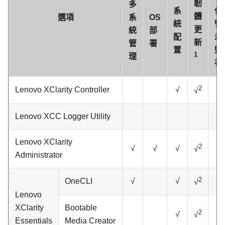
韌
多
系
件/
體
選項
系
OS
統
警
更
統
部
配
示
新
管
署
置
監
1
理
視
2
Lenovo XClarity Controller
√
√
√
Lenovo XCC Logger Utility
√
Lenovo XClarity
2
√
√
√
√
√
Administrator
2
OneCLI
√
√
√
√
Lenovo
XClarity
Bootable
2
√
√
Essentials
Media Creator