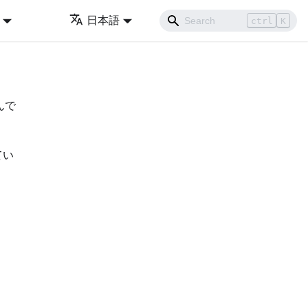
日本語
ctrl
K
んで
てい