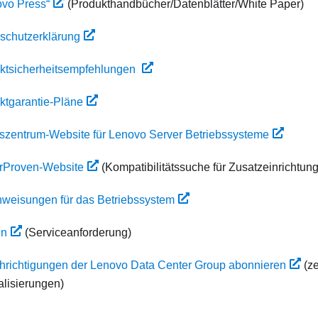
ovo Press“
(Produkthandbücher/Datenblätter/White Paper)
schutzerklärung
ktsicherheitsempfehlungen
ktgarantie-Pläne
szentrum-Website für Lenovo Server Betriebssysteme
rProven-Website
(Kompatibilitätssuche für Zusatzeinrichtun
anweisungen für das Betriebssystem
en
(Serviceanforderung)
hrichtigungen der Lenovo Data Center Group abonnieren
(ze
lisierungen)