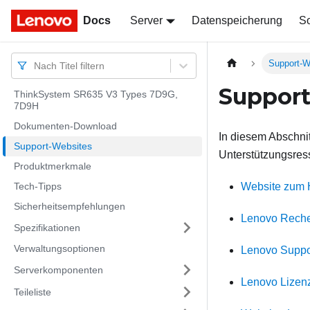
Docs
Docs
Server
Datenspeicherung
So
Support-W
Nach Titel filtern
Support
ThinkSystem SR635 V3 Types 7D9G,
7D9H
Dokumenten-Download
In diesem Abschni
Support-Websites
Unterstützungsres
Produktmerkmale
Tech-Tipps
Website zum 
Sicherheitsempfehlungen
Lenovo Reche
Spezifikationen
Verwaltungsoptionen
Lenovo Suppo
Serverkomponenten
Lenovo Lizen
Teileliste