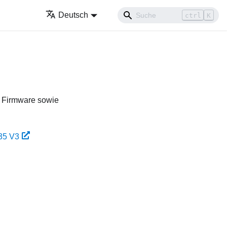
Deutsch
ctrl
K
d Firmware sowie
35 V3