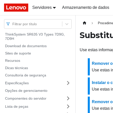
Docs
Docs
Servidores
Armazenamento de dados
Procedime
Filtrar por título
Substit
ThinkSystem SR635 V3 Types 7D9G,
7D9H
Download de documentos
Use estas informaç
Sites de suporte
Recursos
Remover o 
Dicas técnicas
Use estas i
Consultoria de segurança
Instalar o 
Especificações
Use estas i
Opções de gerenciamento
Componentes do servidor
Remover o 
Lista de peças
Use estas i