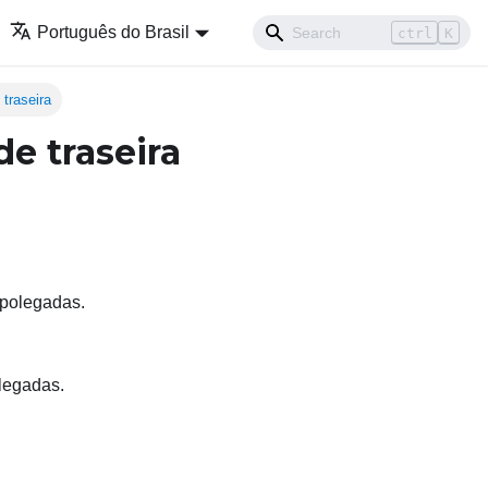
Português do Brasil
ctrl
K
 traseira
e traseira
 polegadas.
olegadas.