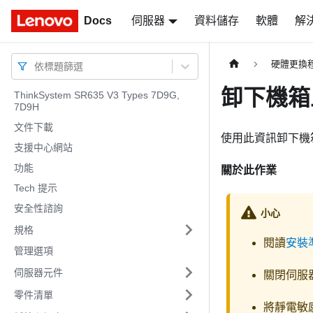
Docs
Docs
伺服器
資料儲存
軟體
解
硬體更換
依標題篩選
卸下機箱
ThinkSystem SR635 V3 Types 7D9G,
7D9H
文件下載
使用此資訊卸下機箱
支援中心網站
功能
關於此作業
Tech 提示
安全性諮詢
小心
規格
閱讀
安裝
管理選項
伺服器元件
關閉伺服
零件清單
將靜電敏