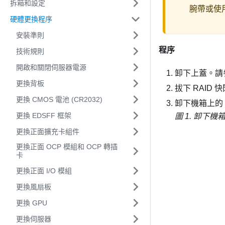
拆箱和設定
腕帶或使
硬體更換程序
安裝準則
程序
技術規則
開啟和關閉伺服器電源
卸下上蓋。請
更換背板
拔下 RAID
更換 CMOS 電池 (CR2032)
卸下機箱上的 
更換 EDSFF 框架
圖 1.
卸下機箱
更換正面擴充卡組件
更換正面 OCP 模組和 OCP 轉插
卡
更換正面 I/O 模組
更換風扇板
更換 GPU
更換伺服器