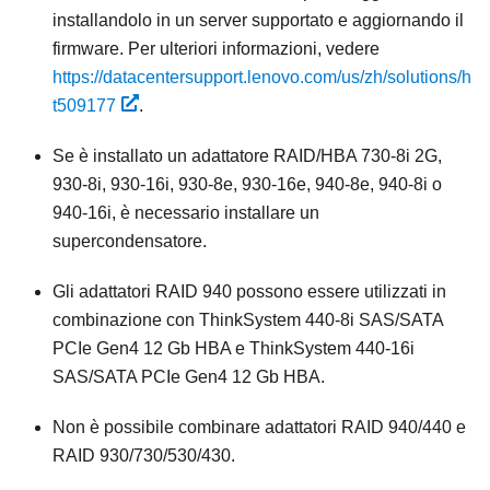
installandolo in un server supportato e aggiornando il
firmware. Per ulteriori informazioni, vedere
https://datacentersupport.lenovo.com/us/zh/solutions/h
t509177
.
Se è installato un adattatore RAID/HBA 730-8i 2G,
930-8i, 930-16i, 930-8e, 930-16e, 940-8e, 940-8i o
940-16i, è necessario installare un
supercondensatore.
Gli adattatori RAID 940 possono essere utilizzati in
combinazione con ThinkSystem 440-8i SAS/SATA
PCIe Gen4 12 Gb HBA e ThinkSystem 440-16i
SAS/SATA PCIe Gen4 12 Gb HBA.
Non è possibile combinare adattatori RAID 940/440 e
RAID 930/730/530/430.