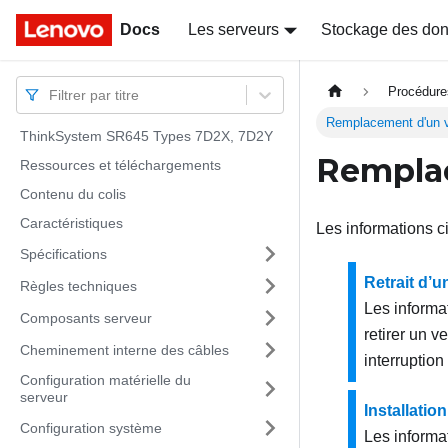
Docs
Docs
Les serveurs
Stockage des do
Procédure
Filtrer par titre
Remplacement d'un v
ThinkSystem SR645 Types 7D2X, 7D2Y
Remplac
Ressources et téléchargements
Contenu du colis
Caractéristiques
Les informations ci
Spécifications
Retrait d’u
Règles techniques
Les informa
Composants serveur
retirer un v
Cheminement interne des câbles
interruptio
Configuration matérielle du
serveur
Installatio
Configuration système
Les informa