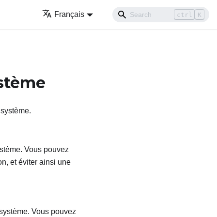
Français
ctrl
K
ystème
r système.
système. Vous pouvez
n, et éviter ainsi une
r système. Vous pouvez