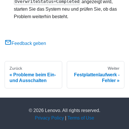
OverwriteStatus=Completed
angezeigt wird,
starten Sie das System neu und prüfen Sie, ob das
Problem weiterhin besteht.
Feedback geben
Zurück
Weiter
Probleme beim Ein‑
Festplattenlaufwerk -
und Ausschalten
Fehler
© 2026 Lenovo. All rights reserved.
Privacy Policy
|
Terms of Use