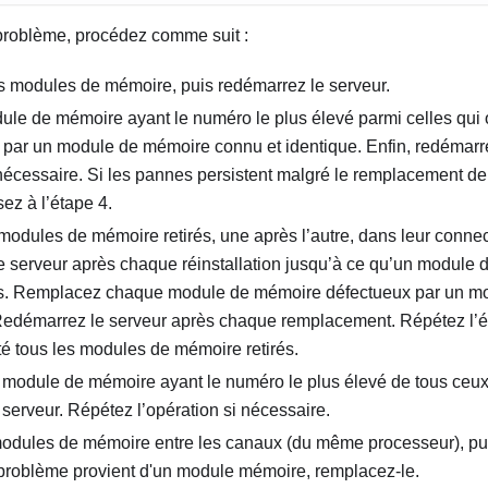
problème, procédez comme suit :
es modules de mémoire, puis redémarrez le serveur.
ule de mémoire ayant le numéro le plus élevé parmi celles qui on
par un module de mémoire connu et identique. Enfin, redémarre
i nécessaire. Si les pannes persistent malgré le remplacement d
ez à l’étape 4.
odules de mémoire retirés, une après l’autre, dans leur connec
 serveur après chaque réinstallation jusqu’à ce qu’un module
as. Remplacez chaque module de mémoire défectueux par un m
 Redémarrez le serveur après chaque remplacement. Répétez l’é
té tous les modules de mémoire retirés.
module de mémoire ayant le numéro le plus élevé de tous ceux i
serveur. Répétez l’opération si nécessaire.
modules de mémoire entre les canaux (du même processeur), pu
e problème provient d'un module mémoire, remplacez-le.