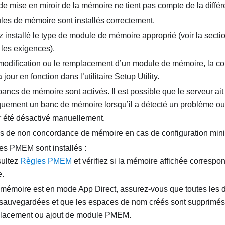
de mise en miroir de la mémoire ne tient pas compte de la différ
es de mémoire sont installés correctement.
 installé le type de module de mémoire approprié (voir la secti
 les exigences).
modification ou le remplacement d’un module de mémoire, la co
 jour en fonction dans l’utilitaire Setup Utility.
bancs de mémoire sont activés. Il est possible que le serveur ait
quement un banc de mémoire lorsqu’il a détecté un problème o
r été désactivé manuellement.
pas de non concordance de mémoire en cas de configuration min
es PMEM sont installés :
ultez
Règles PMEM
et vérifiez si la mémoire affichée correspon
.
a mémoire est en mode App Direct, assurez-vous que toutes les
 sauvegardées et que les espaces de nom créés sont supprimés 
lacement ou ajout de module PMEM.