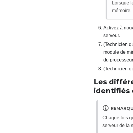
Lorsque l
mémoire.
Activez à nouv
serveur.
(Technicien q
module de mémo
du processeur
(Technicien q
Les diffé
identifié
REMARQ
Chaque fois q
serveur de la 