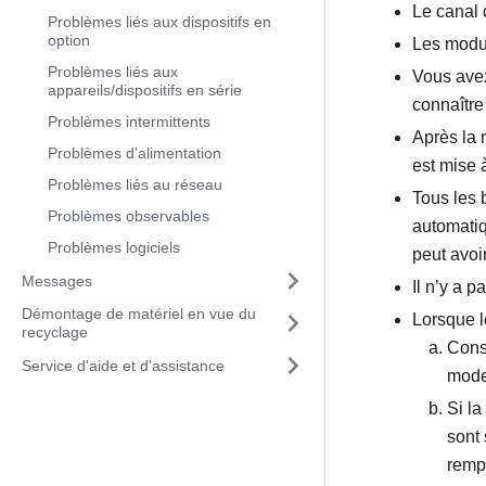
Le canal 
Problèmes liés aux dispositifs en
option
Les modul
Problèmes liés aux
Vous avez
appareils/dispositifs en série
connaître
Problèmes intermittents
Après la 
Problèmes d'alimentation
est mise à
Problèmes liés au réseau
Tous les 
Problèmes observables
automati
Problèmes logiciels
peut avoi
Messages
Il n’y a 
Démontage de matériel en vue du
Lorsque l
recyclage
Cons
Service d'aide et d'assistance
mode
Si l
sont
remp