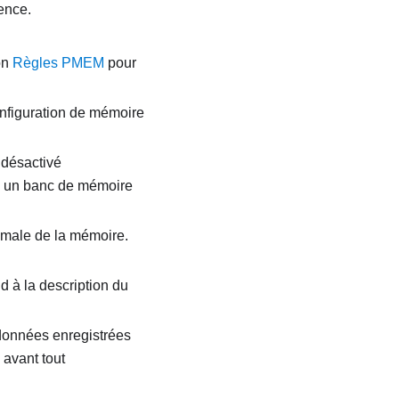
ence.
on
Règles PMEM
pour
nfiguration de mémoire
 désactivé
u un banc de mémoire
imale de la mémoire.
d à la description du
 données enregistrées
avant tout