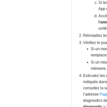
Si l
App e
Accéd
l'am
unit
Réinstallez l
Vérifiez le jo
Si un mod
remplacez
Si un mod
mémoire, 
Exécutez les 
indiquée dans 
consultez la 
l’adresse
Page
diagnostics d
diagnostic
>