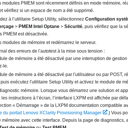
es modules PMEM sont récemment définis en mode mémoire, réa
t vérifiez si un espace de nom a été supprimé.
ez à l’utilitaire Setup Utility, sélectionnez
Configuration systè
orçage
>
PMEM Intel Optane
>
Sécurité
, puis vérifiez que la s
és PMEM est désactivée.
es modules de mémoire et redémarrez le serveur.
urnal des erreurs de l'autotest à la mise sous tension :
ule de mémoire a été désactivé par une interruption de gestion
-le.
ule de mémoire a été désactivé par l'utilisateur ou par POST, r
puis exécutez l'utilitaire Setup Utility et activez le module de m
diagnostic mémoire. Lorsque vous démarrez une solution et app
les instructions à l’écran, l’interface LXPM est affichée par déf
section « Démarrage » de la
LXPM
documentation compatible ave
 du portail Lenovo XClarity Provisioning Manager
.)
Vous po
e mémoire avec cette interface. Depuis la page de diagnostics,
Test de mémoire
ou
Test PMEM
.