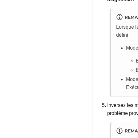
REMA
Lorsque l
défini :
Mode 
Mode
Exécu
Inversez les 
problème prov
REMA