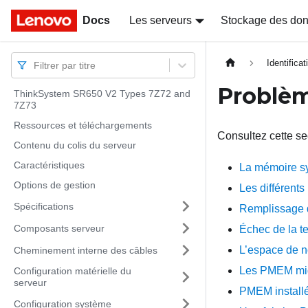
Docs
Docs
Les serveurs
Stockage des do
Identifica
Filtrer par titre
Problèm
ThinkSystem SR650 V2 Types 7Z72 and
7Z73
Ressources et téléchargements
Consultez cette se
Contenu du colis du serveur
Caractéristiques
La mémoire sy
Options de gestion
Les différent
Spécifications
Remplissage d
Composants serveur
Échec de la t
L’espace de n
Cheminement interne des câbles
Les PMEM migr
Configuration matérielle du
serveur
PMEM installé
Configuration système