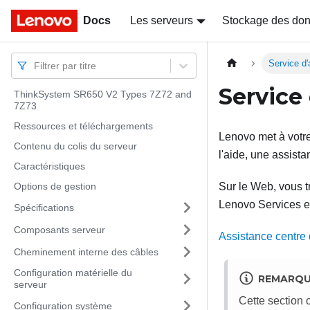
Docs
Docs
Les serveurs
Stockage des do
Service d'
Filtrer par titre
Service 
ThinkSystem SR650 V2 Types 7Z72 and
7Z73
Ressources et téléchargements
Lenovo met à votre
Contenu du colis du serveur
l'aide, une assist
Caractéristiques
Options de gestion
Sur le Web, vous t
Lenovo Services et
Spécifications
Composants serveur
Assistance centre
Cheminement interne des câbles
Configuration matérielle du
REMARQ
serveur
Cette section 
Configuration système