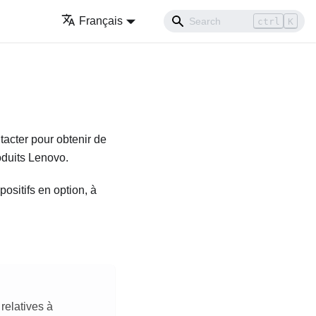
Français
ctrl
K
acter pour obtenir de
oduits Lenovo.
ositifs en option, à
relatives à