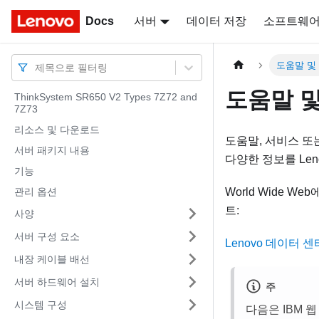
Docs
Docs
서버
데이터 저장
소프트웨
도움말 및
제목으로 필터링
도움말 및
ThinkSystem SR650 V2 Types 7Z72 and
7Z73
리소스 및 다운로드
도움말, 서비스 또
서버 패키지 내용
다양한 정보를 Len
기능
관리 옵션
World Wide W
트:
사양
서버 구성 요소
Lenovo 데이터 
내장 케이블 배선
서버 하드웨어 설치
주
시스템 구성
다음은 IBM 웹