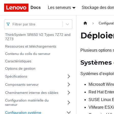
Docs
Docs
Les serveurs
Stockage des do
Configura
Filtrer par titre
Déploie
ThinkSystem SR650 V2 Types 7Z72 and
7Z73
Ressources et téléchargements
Plusieurs options 
Contenu du colis du serveur
Systèmes d
Caractéristiques
Options de gestion
Systèmes d’exploita
Spécifications
Microsoft Wi
Composants serveur
Red Hat Enter
Cheminement interne des câbles
SUSE Linux E
Configuration matérielle du
serveur
VMware ESXi
Configuration système