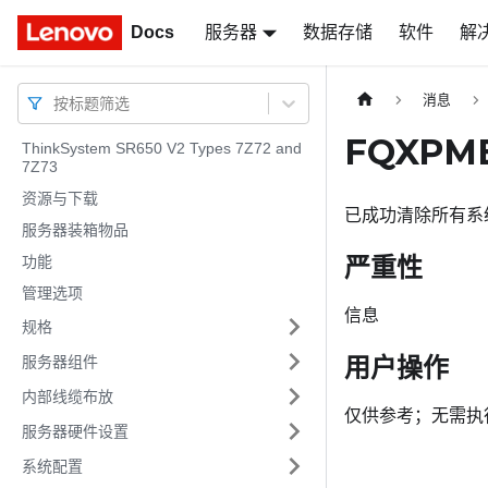
Docs
Docs
服务器
数据存储
软件
解
消息
按标题筛选
FQXP
ThinkSystem SR650 V2 Types 7Z72 and
7Z73
资源与下载
已成功清除所有系
服务器装箱物品
严重性
功能
管理选项
信息
规格
用户操作
服务器组件
内部线缆布放
仅供参考；无需执
服务器硬件设置
系统配置