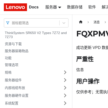
Docs
Docs
服务器
数据存储
软件
解
消息
按标题筛选
FQXPM
ThinkSystem SR650 V2 Types 7Z72 and
7Z73
资源与下载
成功更新 VPD 数
服务器装箱物品
严重性
功能
管理选项
信息
规格
用户操作
服务器组件
内部线缆布放
仅供参考；无需执
服务器硬件设置
系统配置