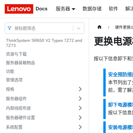
Docs
Docs
服务器
数据存储
软件
解
硬件更换
按标题筛选
更换电源
ThinkSystem SR650 V2 Types 7Z72 and
7Z73
资源与下载
按以下信息卸下和
服务器装箱物品
功能
安全预防措
管理选项
本节列出了
规格
前，需了解
服务器组件
卸下电源模
内部线缆布放
按以下信息
服务器硬件设置
系统配置
安装电源模