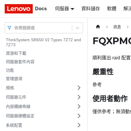
Docs
Docs
伺服器
資料儲存
軟體
解
訊息
依標題篩選
FQXPM
ThinkSystem SR650 V2 Types 7Z72 and
7Z73
資源和下載
順利匯出 raid 配
伺服器套件內容
嚴重性
功能
管理選項
參考
規格
使用者動作
伺服器元件
內部纜線佈線
僅供參考；無須動
伺服器硬體設定
系統配置